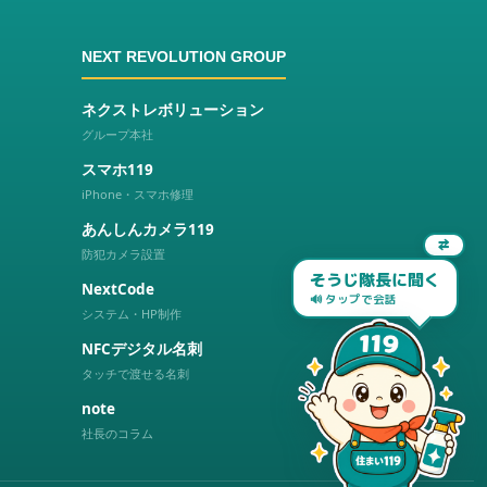
NEXT REVOLUTION GROUP
ネクストレボリューション
グループ本社
スマホ119
iPhone・スマホ修理
あんしんカメラ119
⇄
防犯カメラ設置
そうじ隊長に聞く
NextCode
🔊 タップで会話
システム・HP制作
NFCデジタル名刺
タッチで渡せる名刺
note
社長のコラム