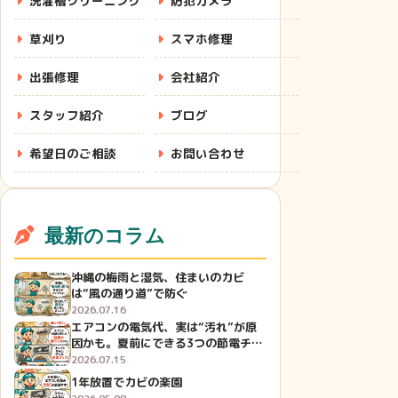
洗濯槽クリーニング
防犯カメラ
草刈り
スマホ修理
出張修理
会社紹介
スタッフ紹介
ブログ
希望日のご相談
お問い合わせ
最新のコラム
沖縄の梅雨と湿気、住まいのカビ
は“風の通り道”で防ぐ
2026.07.16
エアコンの電気代、実は“汚れ”が原
因かも。夏前にできる3つの節電チェ
ック
2026.07.15
1年放置でカビの楽園