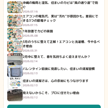
沖縄の梅雨と湿気、住まいのカビは“風の通り道”で防
ぐ
2026.07.16
エアコンの電気代、実は“汚れ”が原因かも。夏前にで
きる3つの節電チェック
2026.07.15
1年放置でカビの楽園
2026.05.08
3月のうちに整えて正解！エアコンと洗濯槽、今やるべ
き理由
2026.03.31
2月中に整えて、春を気持ちよく迎えませんか？
2026.02.14
バレンタイン前後に見直したい、住まいの清潔習慣
2026.02.13
住まいの清潔さは、心の余裕にもつながります
2026.02.13
見えないからこそ、プロに任せたい理由
2026.02.12