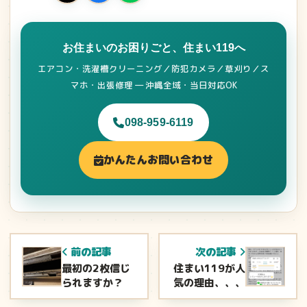
お住まいのお困りごと、住まい119へ
エアコン・洗濯槽クリーニング／防犯カメラ／草刈り／ス
マホ・出張修理 ― 沖縄全域・当日対応OK
098-959-6119
かんたんお問い合わせ
前の記事
次の記事
最初の2枚信じ
住まい119が人
られますか？
気の理由、、、