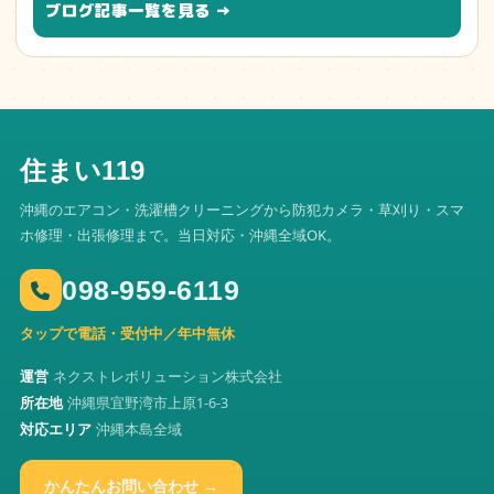
ブログ記事一覧を見る →
住まい119
沖縄のエアコン・洗濯槽クリーニングから防犯カメラ・草刈り・スマ
ホ修理・出張修理まで。当日対応・沖縄全域OK。
098-959-6119
タップで電話・受付中／年中無休
運営
ネクストレボリューション株式会社
所在地
沖縄県宜野湾市上原1-6-3
対応エリア
沖縄本島全域
かんたんお問い合わせ →