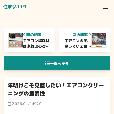
住まい119
前の記事
次の記事
エアコン掃除は
エアコンの風、
健康管理のひと
臭っていません
つです
か？原因は内部
のカビかも
一覧へ戻る
年明けこそ見直したい！エアコンクリー
ニングの重要性
2026.01.14
0