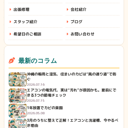
出張修理
会社紹介
スタッフ紹介
ブログ
希望日のご相談
お問い合わせ
最新のコラム
沖縄の梅雨と湿気、住まいのカビは“風の通り道”で防
ぐ
2026.07.16
エアコンの電気代、実は“汚れ”が原因かも。夏前にで
きる3つの節電チェック
2026.07.15
1年放置でカビの楽園
2026.05.08
3月のうちに整えて正解！エアコンと洗濯槽、今やるべ
き理由