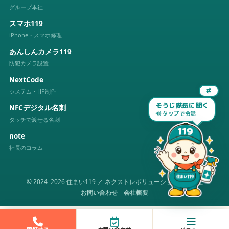
グループ本社
スマホ119
iPhone・スマホ修理
あんしんカメラ119
防犯カメラ設置
NextCode
⇄
システム・HP制作
そうじ隊長に聞く
NFCデジタル名刺
🔊 タップで会話
タッチで渡せる名刺
note
社長のコラム
© 2024–2026 住まい119 ／ ネクストレボリューション株式会社
お問い合わせ
会社概要