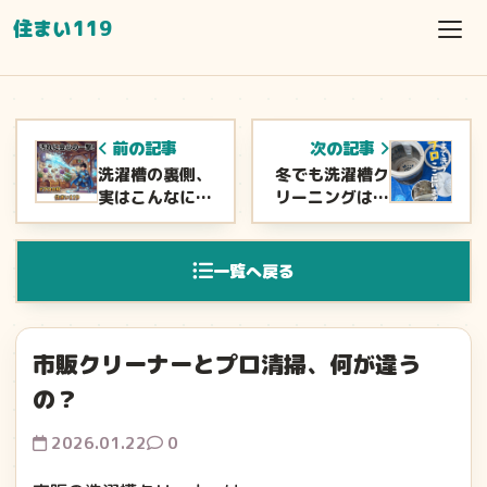
住まい119
前の記事
次の記事
洗濯槽の裏側、
冬でも洗濯槽ク
実はこんなに汚
リーニングは必
れています
要？
一覧へ戻る
市販クリーナーとプロ清掃、何が違う
の？
2026.01.22
0