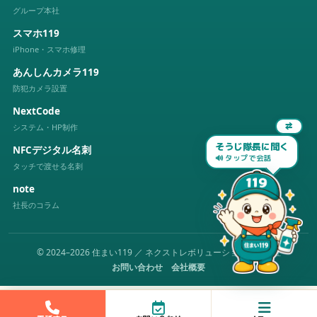
グループ本社
スマホ119
iPhone・スマホ修理
あんしんカメラ119
防犯カメラ設置
NextCode
システム・HP制作
⇄
そうじ隊長に聞く
NFCデジタル名刺
🔊 タップで会話
タッチで渡せる名刺
note
社長のコラム
© 2024–2026 住まい119 ／ ネクストレボリューション株式会社
お問い合わせ
会社概要