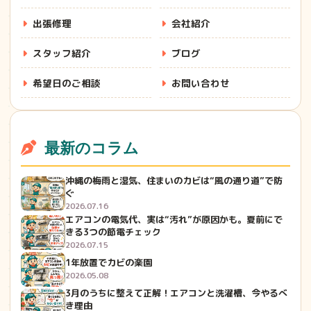
出張修理
会社紹介
スタッフ紹介
ブログ
希望日のご相談
お問い合わせ
最新のコラム
沖縄の梅雨と湿気、住まいのカビは“風の通り道”で防
ぐ
2026.07.16
エアコンの電気代、実は“汚れ”が原因かも。夏前にで
きる3つの節電チェック
2026.07.15
1年放置でカビの楽園
2026.05.08
3月のうちに整えて正解！エアコンと洗濯槽、今やるべ
き理由