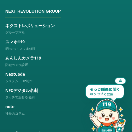
NEXT REVOLUTION GROUP
ネクストレボリューション
グループ本社
スマホ119
iPhone・スマホ修理
あんしんカメラ119
防犯カメラ設置
NextCode
システム・HP制作
⇄
そうじ隊長に聞く
NFCデジタル名刺
🔊 タップで会話
タッチで渡せる名刺
note
社長のコラム