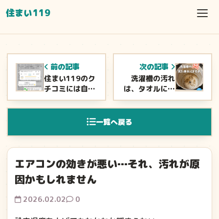
住まい119
前の記事
次の記事
住まい119のク
洗濯槽の汚れ
チコミには自信
は、タオルに出
があります
やすい？
&#x2728;
一覧へ戻る
エアコンの効きが悪い…それ、汚れが原
因かもしれません
2026.02.02
0