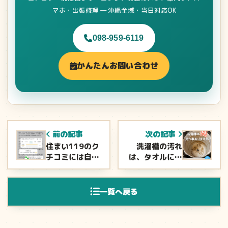
マホ・出張修理 ― 沖縄全域・当日対応OK
098-959-6119
かんたんお問い合わせ
前の記事
次の記事
住まい119のク
洗濯槽の汚れ
チコミには自信
は、タオルに出
があります
やすい？
&#x2728;
一覧へ戻る