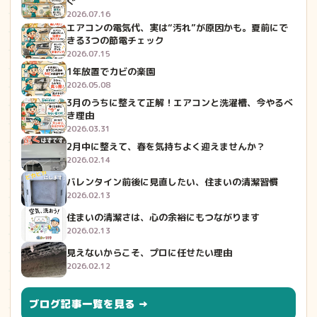
ぐ
2026.07.16
エアコンの電気代、実は“汚れ”が原因かも。夏前にで
きる3つの節電チェック
2026.07.15
1年放置でカビの楽園
2026.05.08
3月のうちに整えて正解！エアコンと洗濯槽、今やるべ
き理由
2026.03.31
2月中に整えて、春を気持ちよく迎えませんか？
2026.02.14
バレンタイン前後に見直したい、住まいの清潔習慣
2026.02.13
住まいの清潔さは、心の余裕にもつながります
2026.02.13
見えないからこそ、プロに任せたい理由
2026.02.12
ブログ記事一覧を見る →