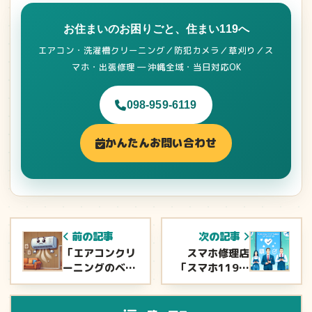
お住まいのお困りごと、住まい119へ
エアコン・洗濯槽クリーニング／防犯カメラ／草刈り／ス
マホ・出張修理 ― 沖縄全域・当日対応OK
098-959-6119
かんたんお問い合わせ
前の記事
次の記事
「エアコンクリ
スマホ修理店
ーニングのベス
「スマホ119」
トシーズンは
の店長心得
10月」